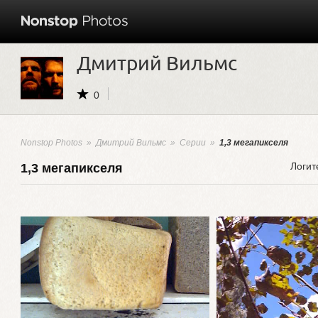
Дмитрий Вильмс
0
Nonstop Photos
»
Дмитрий Вильмс
»
Серии
»
1,3 мегапикселя
Логит
1,3 мегапикселя