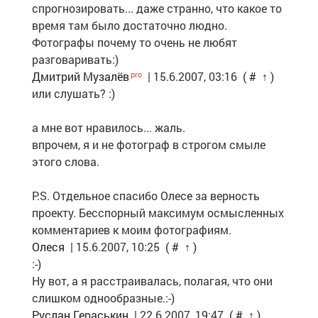
спрогнозировать... даже странно, что какое то
время там было достаточно людно.
Фотографы почему то очень не любят
разговаривать:)
Дмитрий Музалёв
| 15.6.2007, 03:16
(
#
↑
)
или слушать? :)
а мне вот нравилось... жаль.
впрочем, я и не фотограф в строгом смыле
этого слова.
P.S. Отдельное спасибо Олесе за верность
проекту. Бесспорный максимум осмысленных
комментариев к моим фотографиям.
Олеся
| 15.6.2007, 10:25
(
#
↑
)
:-)
Ну вот, а я расстраивалась, полагая, что они
слишком однообразные.:-)
Руслан Гераськин
| 22.6.2007, 19:47
(
#
↑
)