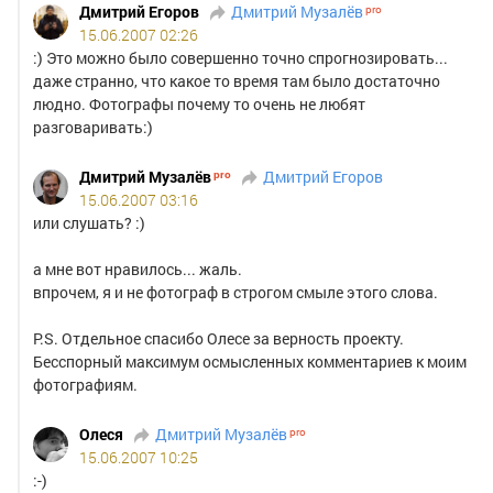
избежание
Дмитрий Егоров
Дмитрий Музалёв
создания
15.06.2007 02:26
аккаунта-
:) Это можно было совершенно точно спрогнозировать...
клона,
даже странно, что какое то время там было достаточно
людно. Фотографы почему то очень не любят
следите
разговаривать:)
за
тем,
Дмитрий Музалёв
Дмитрий Егоров
чтобы
15.06.2007 03:16
ваш
или слушать? :)
социальный
аккаунт
а мне вот нравилось... жаль.
имел
впрочем, я и не фотограф в строгом смыле этого слова.
тот
P.S. Отдельное спасибо Олесе за верность проекту.
же
Бесспорный максимум осмысленных комментариев к моим
email,
фотографиям.
что
и
Олеся
Дмитрий Музалёв
Nonstop-
15.06.2007 10:25
аккаунт.
:-)