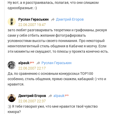
Случайно
Ну вот, а я расстраивалась, полагая, что они слишком
однообразные.:-)
созданный
аккаунт-
Руслан Гераськин
Дмитрий Егоров
клон
22.06.2007 19:47
будет
зато любят разговаривать теоретики и графоманы, рискуя
удален.
сами у себя отбить желание фотографировать
условностями высоты своего понимания. Про некоторый
неинтеллигентный стиль общения в Кабачке я молчу. Если
эти моменты не смущают, то плюсы у проекта конечно есть.
alpauk
Руслан Гераськин
22.06.2007 22:17
Да, по сравнению с основным конкурсом,и ТОР100
особенно, стиль общения, прямо скажем, кабацкий:-) что и
нравится.
Дмитрий Егоров
alpauk
22.06.2007 22:37
:)) Я тебе говорил уже, что мне нравится твоё чувство
юмора?