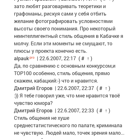
зато любят разговаривать теоретики и
графоманы, рискуя сами у себя отбить
желание фотографировать условностями
высоты своего понимания. Про некоторый
неинтеллигентный стиль общения в Кабачке я
молчу. Если эти моменты не смущают, то
плюсы у проекта конечно есть.
alpauk
| 22.6.2007, 22:17
(
#
↑
)
Да, по сравнению с основным конкурсом,и
ТОР100 особенно, стиль общения, прямо
скажем, кабацкий:-) что и нравится.
Дмитрий Егоров
| 22.6.2007, 22:37
(
#
↑
)
:)) Я тебе говорил уже, что мне нравится твоё
чувство юмора?
Дмитрий Егоров
| 22.6.2007, 22:33
(
#
↑
)
Стиль общения не хуше
среднестатистического по палате, криминала
не чувствую. Людей мало, точек зрения мало...