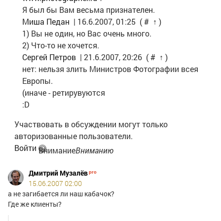
Я был бы Вам весьма признателен.
Миша Педан
| 16.6.2007, 01:25
(
#
↑
)
1) Вы не один, но Вас очень много.
2) Что-то не хочется.
Сергей Петров
| 21.6.2007, 20:26
(
#
↑
)
нет: нельзя злить Министров Фотографии всея
Европы.
(иначе - ретирувуются
:D
Участвовать в обсуждении могут только
авторизованные пользователи.
Войти
Внимание
Вниманию
зарегистрированных
Дмитрий Музалёв
участников
15.06.2007 02:00
Nonstop
а не загибается ли наш кабачок?
Photos!
Где же клиенты?
Во