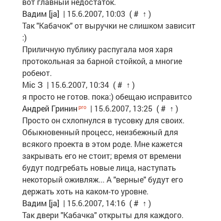
вот главный недостаток.
Вадим [ja]
| 15.6.2007, 10:03
(
#
↑
)
Так "Кабачок" от выручки не слишком зависит
:)
Приличную публику распугала моя харя
протокольная за барной стойкой, а многие
робеют.
Mic З
| 15.6.2007, 10:34
(
#
↑
)
я просто не готов. пока:) обещаю исправитсо
Андрей Гринин
| 15.6.2007, 13:25
(
#
↑
)
Просто он схлопнулся в тусовку для своих.
Обыкновенный процесс, неизбежный для
всякого проекта в этом роде. Мне кажется
закрывать его не стоит; время от времени
будут подгребать новые лица, наступать
некоторый оживляж... А "верные" будут его
держать хоть на каком-то уровне.
Вадим [ja]
| 15.6.2007, 14:16
(
#
↑
)
Так двери "Кабачка" открыты для каждого.