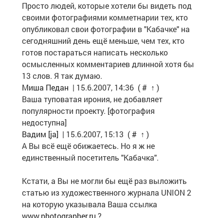
Просто людей, которые хотели бы видеть под
своими фотографиями комметнарии тех, кто
опубликовал свои фотографии в "Кабачке" на
сегодняшний день ещё меньше, чем тех, кто
готов постараться написать несколько
осмысленных комментариев длинной хотя бы
13 слов. Я так думаю.
Миша Педан
| 15.6.2007, 14:36
(
#
↑
)
Ваша туповатая ирония, не добавляет
популярности проекту. [фотография
недоступна]
Вадим [ja]
| 15.6.2007, 15:13
(
#
↑
)
А Вы всё ещё обижаетесь. Но я ж не
единственный посетитель "Кабачка".
Кстати, а Вы не могли бы ещё раз выложить
статью из художественного журнала UNION 2
на которую указывала Ваша ссылка
www.photographer.ru
?