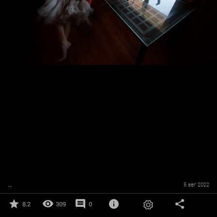
...
5 авг 2022
8.2
309
0