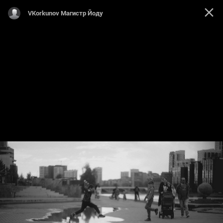
VKorkunov Магистр Йоду