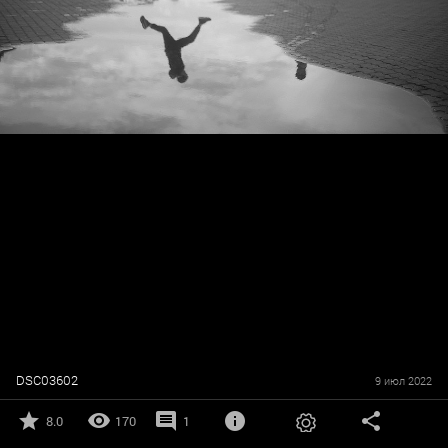
DSC03602
9 июл 2022
8.0
170
1