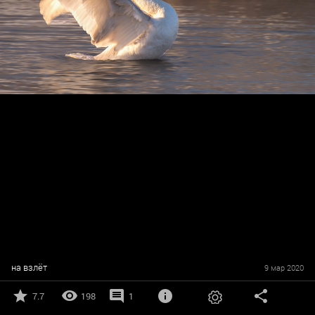
на взлёт
9 мар 2020
7.7
198
1