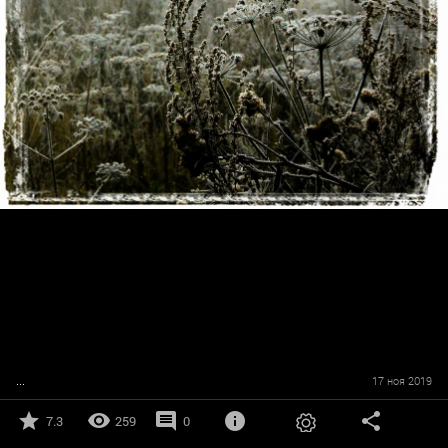
...
17 ноя 2019
7.3
259
0