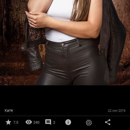
Катя
22 сен 2019
7.5
240
2