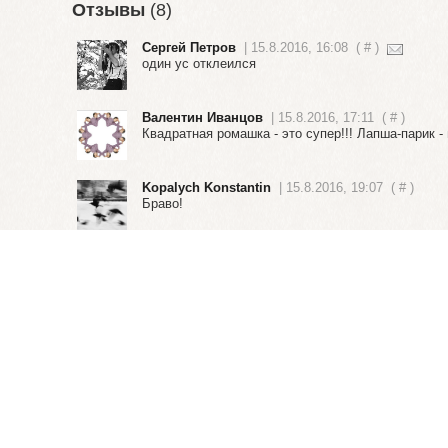
Отзывы
(8)
Сергей Петров
| 15.8.2016, 16:08
(
#
)
один ус отклеился
Валентин Иванцов
| 15.8.2016, 17:11
(
#
)
Квадратная ромашка - это супер!!! Лапша-парик - н
Kopalych Konstantin
| 15.8.2016, 19:07
(
#
)
Браво!
надежда кузнецова
| 15.8.2016, 21:14
(
#
)
Нравится!
svetlana korolyova
| 19.8.2016, 19:41
(
#
)
неоднозначность образа восхищает!
Андрей Безукладников
| 3.9.2016, 16:02
(
#
Мастер!