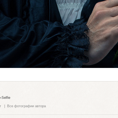
-Selfie
т
|
Все фотографии автора