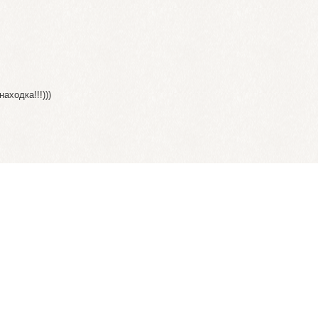
аходка!!!)))
)