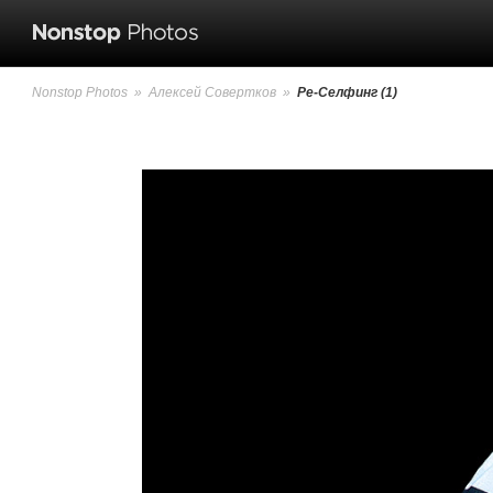
Nonstop Photos
»
Алексей Совертков
»
Ре-Селфинг (1)