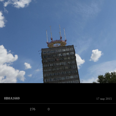
8B8A1669
17 мар 2015
276
0