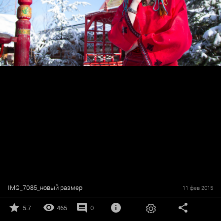
IMG_7085_новый размер
11 фев 2015
5.7
465
0