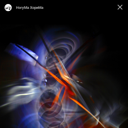
HoryMa ХориМа