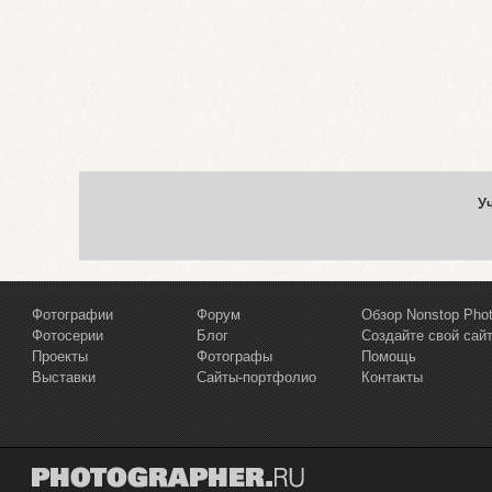
У
Фотографии
Форум
Обзор Nonstop Pho
Фотосерии
Блог
Создайте свой сай
Проекты
Фотографы
Помощь
Выставки
Сайты-портфолио
Контакты