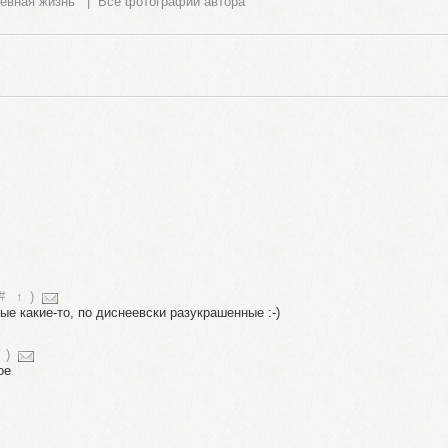
евная жизнь
|
Все фотографии автора
#
↑
)
ные какие-то, по диснеевски разукрашенные :-)
)
ое