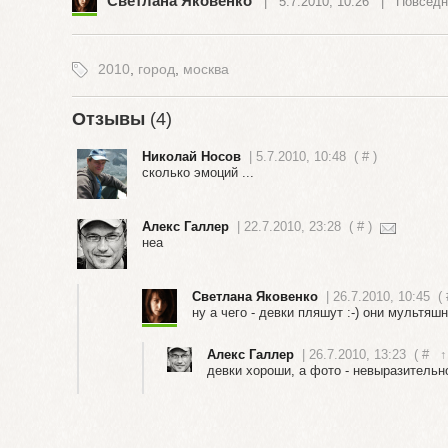
Светлана Яковенко
| 5.7.2010, 10:26 |
Повседн
2010
,
город
,
москва
Отзывы
(4)
Николай Носов
| 5.7.2010, 10:48
(
#
)
сколько эмоций ...
Алекс Галлер
| 22.7.2010, 23:28
(
#
)
неа
Светлана Яковенко
| 26.7.2010, 10:45
(
ну а чего - девки пляшут :-) они мультяш
Алекс Галлер
| 26.7.2010, 13:23
(
#
↑
девки хороши, а фото - невыразительн