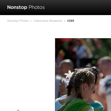
Nonstop Photos
»
Светлана Яковенко
»
#344