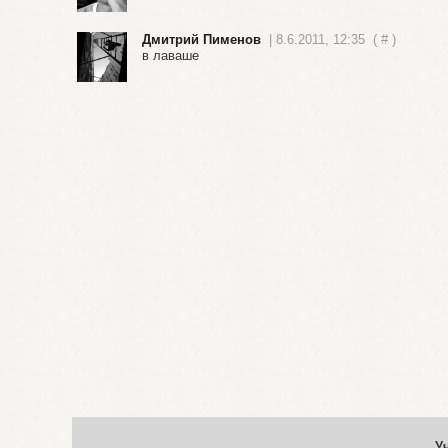
Дмитрий Пименов
| 8.6.2011, 12:35
(
#
)
в лаваше
У