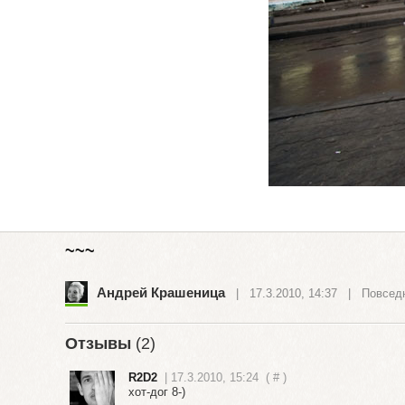
~~~
Андрей Крашеница
| 17.3.2010, 14:37 |
Повсед
Отзывы
(2)
R2D2
| 17.3.2010, 15:24
(
#
)
хот-дог 8-)