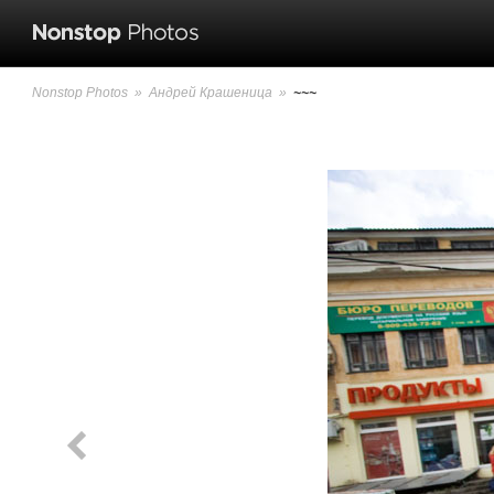
Nonstop Photos
»
Андрей Крашеница
»
~~~