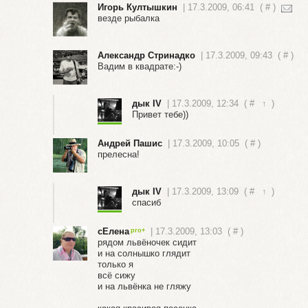
Игорь Култышкин
| 17.3.2009, 06:41
(
#
)
везде рыбалка
Александр Стринадко
| 17.3.2009, 09:43
(
#
)
Вадим в квадрате:-)
дык IV
| 17.3.2009, 12:34
(
#
↑
)
Привет тебе))
Андрей Пашис
| 17.3.2009, 10:05
(
#
)
прелесна!
дык IV
| 17.3.2009, 13:09
(
#
↑
)
спасиб
сЕлена
| 17.3.2009, 13:03
(
#
)
рядом львёночек сидит
и на солнышко глядит
только я
всё сижу
и на львёнка не гляжу