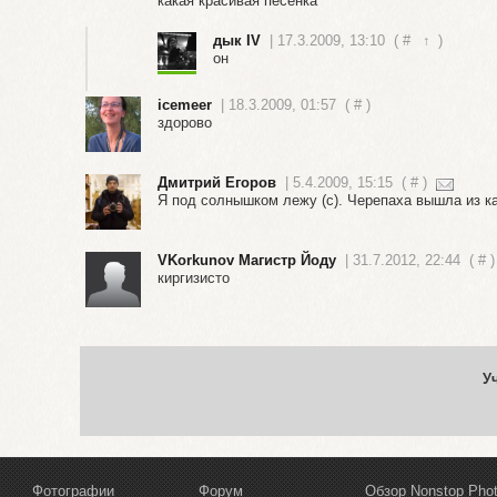
какая красивая песенка
дык IV
| 17.3.2009, 13:10
(
#
↑
)
он
icemeer
| 18.3.2009, 01:57
(
#
)
здорово
Дмитрий Егоров
| 5.4.2009, 15:15
(
#
)
Я под солнышком лежу (с). Черепаха вышла из ка
VKorkunov Магистр Йоду
| 31.7.2012, 22:44
(
#
киргизисто
У
Фотографии
Форум
Обзор Nonstop Pho