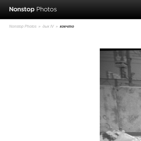
Nonstop Photos
»
дык IV
»
коечто