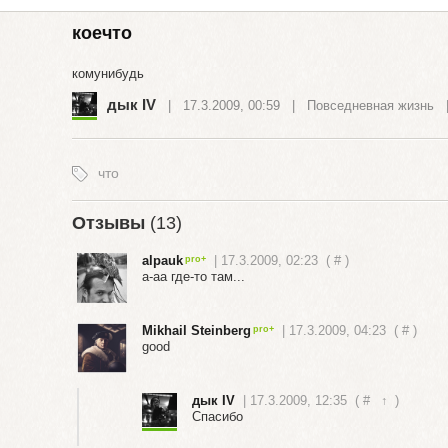
коечто
комунибудь
дык IV
| 17.3.2009, 00:59 |
Повседневная жизнь
что
Отзывы
(13)
alpauk
| 17.3.2009, 02:23
(
#
)
а-аа где-то там...
Mikhail Steinberg
| 17.3.2009, 04:23
(
#
)
good
дык IV
| 17.3.2009, 12:35
(
#
↑
)
Спасибо