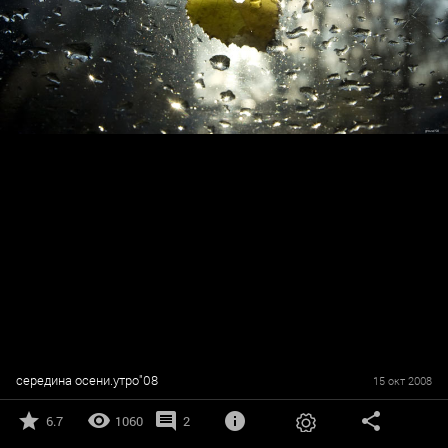
середина осени.утро"08
15 окт 2008
6.7
1060
2