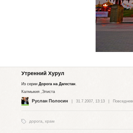
Утренний Хурул
Из серии
Дорога на Дагестан
.
Калмыкия ,Элиста
Руслан Полосин
| 31.7.2007, 13:13 |
Повседнев
дорога
,
храм