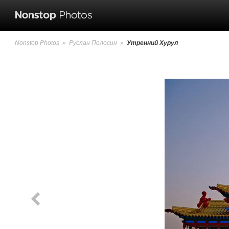
Nonstop Photos
»
Руслан Полосин
»
Утренний Хурул