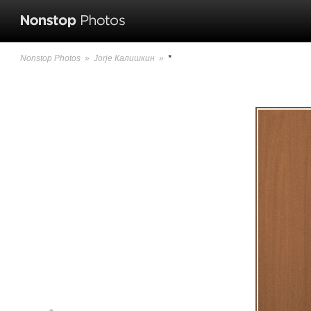
Nonstop Photos
»
Jorje Калишкин
»
*