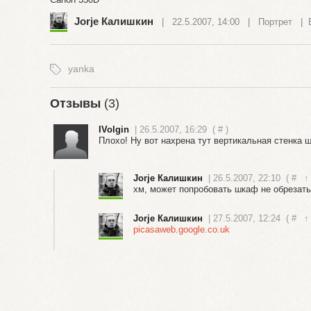
Jorje Калишкин
| 22.5.2007, 14:00 |
Портрет
|
yanka
Отзывы
(3)
IVolgin
| 26.5.2007, 16:29
(
#
)
Плохо! Ну вот нахрена тут вертикальная стенка ш
Jorje Калишкин
| 26.5.2007, 22:10
(
#
↑
хм, может попробовать шкаф не обрезать,
Jorje Калишкин
| 27.5.2007, 12:24
(
#
↑
picasaweb.google.co.uk