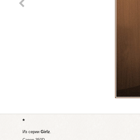
*
Из серии
Girlz
.
Canon 350D