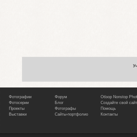
У
Фотографии
Форум
Обзор Nonstop Pho
Фотосерии
Блог
Создайте свой сай
Проекты
Фотографы
Помощь
Выставки
Сайты-портфолио
Контакты