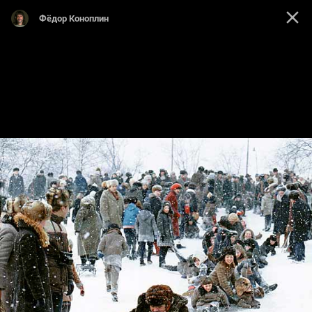
Фёдор Коноплин