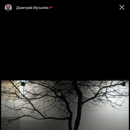
Дмитрий Музалёв