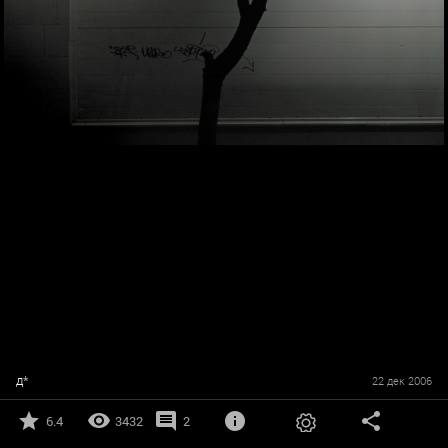
д*
22 дек 2006
6.4
3432
2