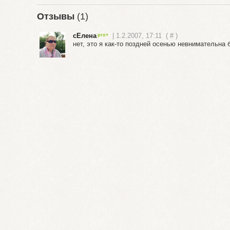
Отзывы
(1)
сЕлена
| 1.2.2007, 17:11
(
#
)
нет, это я как-то поздней осенью невнимательна б