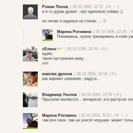
Роман Попов
| 30.10.2006, 22:31
(
#
↑
)
а я то дурак думал - про одинокую собаку ;)
не читаю я надписи на стенах ... :-\
Марина Рогожина
| 30.10.2006, 22:35
(
Понимаешь, нужно тренировать в себе уме
сЕлена
| 30.10.2006, 22:00
(
#
)
ждём.
такое настроение вижу...
отл
максим дронов
| 30.10.2006, 22:54
(
#
)
как вариант названия - радуга...
Владимир Уколов
| 30.10.2006, 22:55
(
#
)
Прыгалки валяются... интересно, кто распугал х
Марина Рогожина
| 30.10.2006, 22:57
(
#
↑
)
там все свои. там не уносят игрушки. может тольк