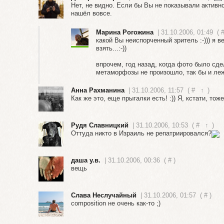
Нет, не видно. Если бы Вы не показывали активн
нашёл вовсе.
Марина Рогожина
| 31.10.2006, 01:49
(
какой Вы неиспорченный зритель :-))) я в
взять...:-))
впрочем, год назад, когда фото было сде
метаморфозы не произошло, так бы и леж
Анна Рахманина
| 31.10.2006, 11:57
(
#
↑
)
Как же это, еще прыгалки есть! :)) Я, кстати, то
Рудя Славницкий
| 31.10.2006, 10:53
(
#
↑
)
Оттуда никто в Израиль не репатриировался?
даша у.в.
| 31.10.2006, 00:36
(
#
)
вещь
Слава Неслучайный
| 31.10.2006, 01:57
(
#
)
composition не очень как-то ;)