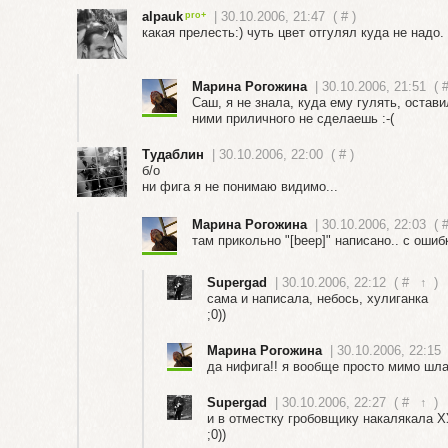
alpauk
| 30.10.2006, 21:47
(
#
)
какая прелесть:) чуть цвет отгулял куда не надо.
Марина Рогожина
| 30.10.2006, 21:51
(
Саш, я не знала, куда ему гулять, остав
ними приличного не сделаешь :-(
Тудаблин
| 30.10.2006, 22:00
(
#
)
б/о
ни фига я не понимаю видимо...
Марина Рогожина
| 30.10.2006, 22:03
(
там прикольно "[beep]" написано.. с ошиб
Supergad
| 30.10.2006, 22:12
(
#
↑
)
сама и написала, небось, хулиганка
;0))
Марина Рогожина
| 30.10.2006, 22:15
да нифига!! я вообще просто мимо шла
Supergad
| 30.10.2006, 22:27
(
#
↑
)
и в отместку гробовщику накалякала Х
;0))