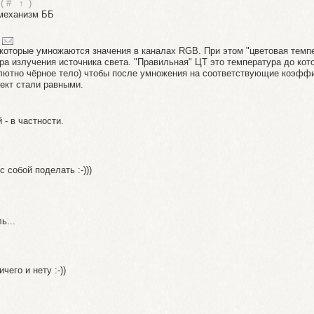
(
#
↑
)
 механизм ББ
оторые умножаются значения в каналах RGB. При этом "цветовая темп
ра излучения источника света. "Правильная" ЦТ это температура до кот
солютно чёрное тело) чтобы после умножения на соответствующие коэфф
кт стали равными.
- в частности.
 собой поделать :-)))
ь...
чего и нету :-))