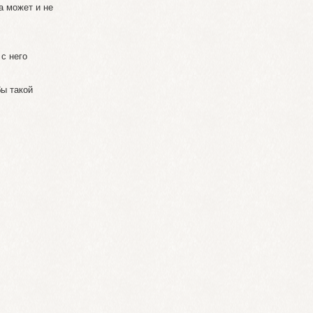
а может и не
 с него
бы такой