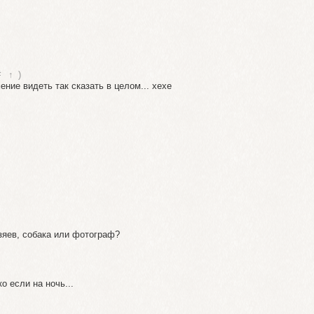
#
↑
)
ние видеть так сказать в целом... хехе
озяев, собака или фотограф?
о если на ночь...