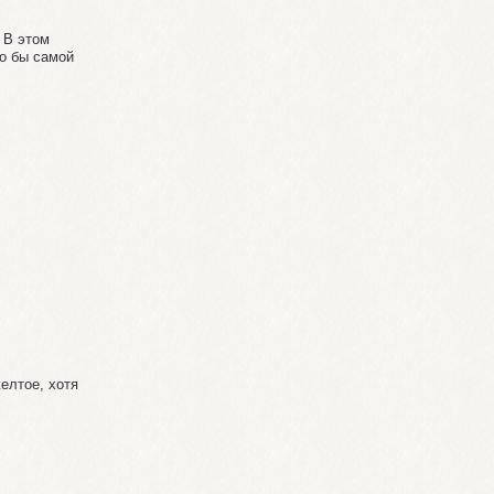
 В этом
то бы самой
желтое, хотя