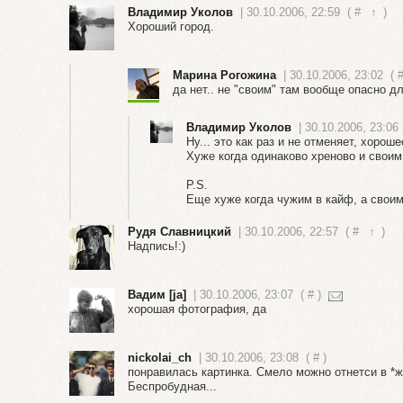
Владимир Уколов
| 30.10.2006, 22:59
(
#
↑
)
Хороший город.
Марина Рогожина
| 30.10.2006, 23:02
(
да нет.. не "своим" там вообще опасно д
Владимир Уколов
| 30.10.2006, 23:06
Ну... это как раз и не отменяет, хоро
Хуже когда одинаково хреново и своим
P.S.
Еще хуже когда чужим в кайф, а своим
Рудя Славницкий
| 30.10.2006, 22:57
(
#
↑
)
Надпись!:)
Вадим [ja]
| 30.10.2006, 23:07
(
#
)
хорошая фотография, да
nickolai_ch
| 30.10.2006, 23:08
(
#
)
понравилась картинка. Смело можно отнетси в *жа
Беспробудная...