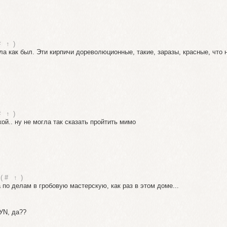
#
↑
)
ила как был. Эти кирпичи дореволюционные, такие, заразы, красные, что 
#
↑
)
кой.. ну не могла так сказать пройтить мимо
(
#
↑
)
 по делам в гробовую мастерскую, как раз в этом доме...
УN, да??