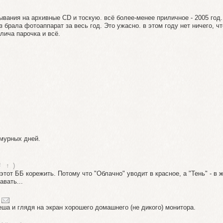
вания на архивные CD и тоскую. всё более-менее приличное - 2005 год.
з брала фотоаппарат за весь год. Это ужасно. в этом году нет ничего, ч
лича парочка и всё.
смурных дней.
#
↑
)
 этот ББ корежить. Потому что "Облачно" уводит в красное, а "Тень" - в 
авать...
а и глядя на экран хорошего домашнего (не дикого) монитора.