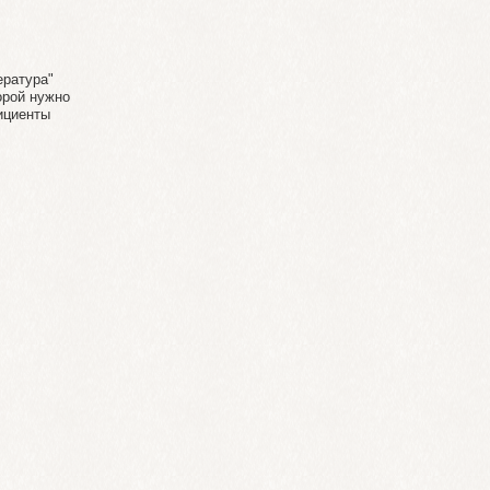
ература"
орой нужно
ициенты