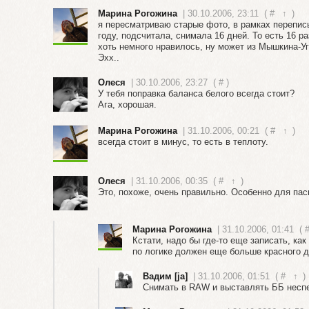
Марина Рогожина
| 30.10.2006, 23:11
(
#
↑
)
я пересматриваю старые фото, в рамках переписы
году, подсчитала, снимала 16 дней. То есть 16 ра
хоть немного нравилось, ну может из Мышкина-Уг
Эхх..
Олеся
| 30.10.2006, 23:27
(
#
)
У тебя поправка баланса белого всегда стоит?
Ага, хорошая.
Марина Рогожина
| 31.10.2006, 00:21
(
#
↑
)
всегда стоит в минус, то есть в теплоту.
Олеся
| 31.10.2006, 00:35
(
#
↑
)
Это, похоже, очень правильно. Особенно для па
Марина Рогожина
| 31.10.2006, 01:41
(
Кстати, надо бы где-то еще записать, как
по логике должен еще больше красного д
Вадим [ja]
| 31.10.2006, 01:51
(
#
↑
)
Снимать в RAW и выставлять ББ неспеш