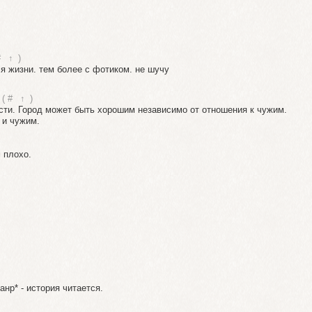
#
↑
)
ля жизни. тем более с фотиком. не шучу
(
#
↑
)
шести. Город может быть хорошим независимо от отношения к чужим.
 и чужим.
 плохо.
нр* - история читается.