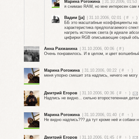
Марина Рогожина
| 31.10.2006, 01:53
я снимаю RAW, но мне интересен сам
Вадим [ja]
| 31.10.2006, 02:01
(
#
↑
)
ББ это масштабные коэффициенты на к
характеристика предполагаемого спект
нагреть источник света (в идеале аб
цифирки RGB описывающие серый объе
Анна Рахманина
| 31.10.2006, 00:06
(
#
)
Очень понравилось. И в целом, и цвет волшебный 
Марина Рогожина
| 31.10.2006, 00:22
(
#
↑
)
меня упорно смешит эта надпись, ничего не могу с
Дмитрий Егоров
| 31.10.2006, 00:36
(
#
↑
)
Надпись не видно... сильно второстепенная детал
Марина Рогожина
| 31.10.2006, 01:40
(
#
↑
)
Не видно надпись??? да тут кроме неё и собаки ни
Дмитрий Егоров
| 31.10.2006, 01:45
(
#
↑
)