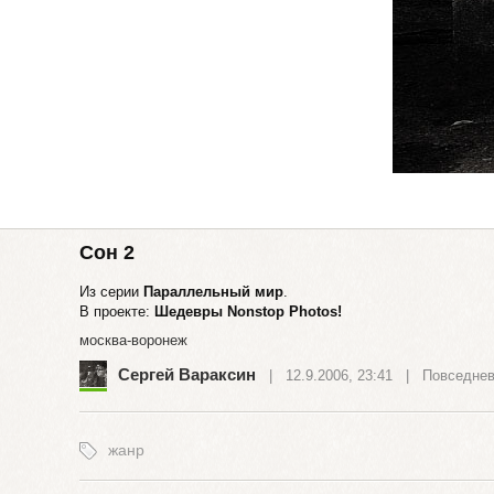
Сон 2
Из серии
Параллельный мир
.
В проекте:
Шедевры Nonstop Photos!
москва-воронеж
Сергей Вараксин
| 12.9.2006, 23:41 |
Повседнев
жанр