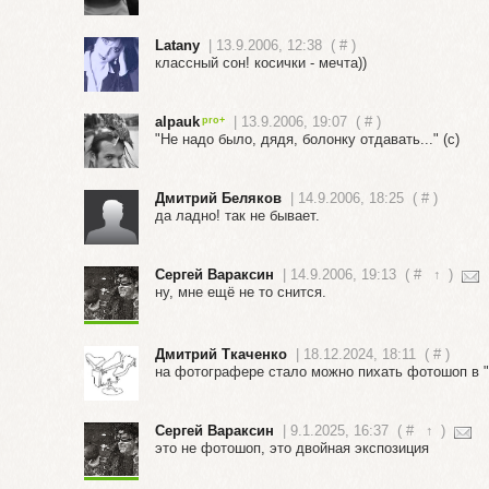
Latany
| 13.9.2006, 12:38
(
#
)
классный сон! косички - мечта))
alpauk
| 13.9.2006, 19:07
(
#
)
"Не надо было, дядя, болонку отдавать..." (с)
Дмитрий Беляков
| 14.9.2006, 18:25
(
#
)
да ладно! так не бывает.
Сергей Вараксин
| 14.9.2006, 19:13
(
#
↑
)
ну, мне ещё не то снится.
Дмитрий Ткаченко
| 18.12.2024, 18:11
(
#
)
на фотографере стало можно пихать фотошоп в 
Сергей Вараксин
| 9.1.2025, 16:37
(
#
↑
)
это не фотошоп, это двойная экспозиция