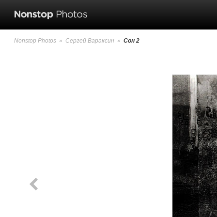
Nonstop Photos
»
Сергей Вараксин
»
Сон 2