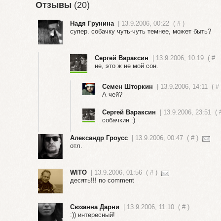
Отзывы
(20)
Надя Грунина
| 13.9.2006, 00:22
(
#
)
супер. собачку чуть-чуть темнее, может быть?
Сергей Вараксин
| 13.9.2006, 10:19
(
#
не, это ж не мой сон.
Семен Шторкин
| 13.9.2006, 14:11
(
#
А чей?
Сергей Вараксин
| 13.9.2006, 23:51
(
собачкин :)
Александр Гроусс
| 13.9.2006, 00:47
(
#
)
отл.
WITO
| 13.9.2006, 01:56
(
#
)
десять!!! no comment
Сюзанна Дарни
| 13.9.2006, 11:10
(
#
)
:)) интересный!