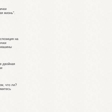
ички
ая жизнь".
кспозиция на
ички
 машины
же двойная
ми
ем, что ли?
ймитесь