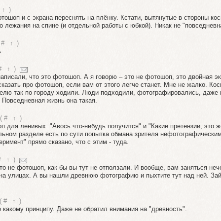
↑
)
ошоп и с экрана переснять на плёнку. Кстати, вытянутые в стороны кос
 лежания на спине (и отдельной работы с юбкой). Никак не "повседневн
#
↑
)
ь
#
↑
)
аписали, что это фотошоп. А я говорю – это не фотошоп, это двойная э
казать про фотошоп, если вам от этого легче станет. Мне не жалко. Кос
делю так по городу ходили. Люди подходили, фотографировались, даже
 Повседневная жизнь она такая.
(
#
↑
)
п для ленивых. "Авось что-нибудь получится" и "Какие претензии, это 
льном разделе есть по сути попытка обмана зрителя нефотографически
римент" прямо сказано, что с этим - туда.
#
↑
)
то не фотошоп, как бы вы тут не отползали. И вообще, вам заняться неч
 на улицах. А вы нашли древнюю фотографию и пыхтите тут над ней. За
(
#
↑
)
о какому принципу. Даже не обратил внимания на "древность".