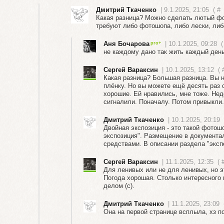
Дмитрий Ткаченко
| 9.1.2025, 21:05
(
#
Какая разница? Можно сделать лютый фот
требуют либо фотошопа, либо лески, либо
Аня Бочарова
| 10.1.2025, 09:28
(
не каждому дано так жить каждый ден
Сергей Вараксин
| 10.1.2025, 13:12
(
Какая разница? Большая разница. Вы н
плёнку. Но вы можете ещё десять раз с
хорошие. Ей нравились, мне тоже. Не
сигналили. Поначалу. Потом привыкли.
Дмитрий Ткаченко
| 10.1.2025, 20:19
Двойная экспозиция - это такой фотошо
экспозиция". Размещение в документа
средствами. В описании раздела "экспе
Сергей Вараксин
| 11.1.2025, 12:35
(
Для ленивых или не для ленивых, но э
Погода хорошая. Столько интересного
делом (с).
Дмитрий Ткаченко
| 11.1.2025, 23:09
Она на первой странице всплыла, хз п