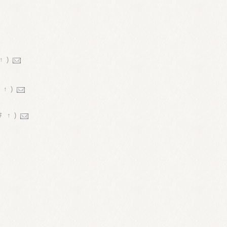
↑
)
↑
)
#
↑
)