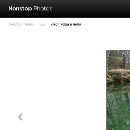
Nonstop Photos
»
Эра
»
Лестница в небо