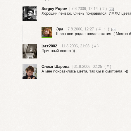
Sergey Popov
| 7.8.2006, 12:14
(
#
)
Хороший пейзаж. Очень понравился. ИМХО цветас
Эра
| 7.8.2006, 12:27
(
#
↑
)
Шарп пострадал после сжатия.:( Можно б
jazz2002
| 11.8.2006, 21:03
(
#
)
Приятный сюжет:))
Олеся Шарова
| 31.8.2006, 02:25
(
#
)
А мне понравились цвета, так бы и смотрела :-))