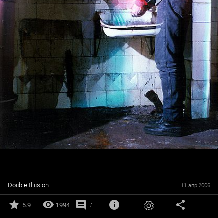
Double Illusion
11 апр 2006
5.9
1994
7