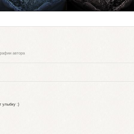
рафии автора
 улыбку :)