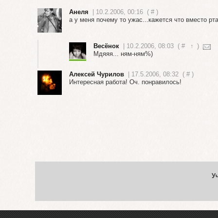
Анеля
| 10.2.2006, 00:16
(
#
)
а у меня почему то ужас...кажется что вместо рта
Весёнок
| 10.2.2006, 08:03
(
#
↑
)
Мдяяя... ням-ням%)
Алексей Чурилов
| 17.5.2006, 08:32
(
#
)
Интересная работа! Оч. понравилось!
У