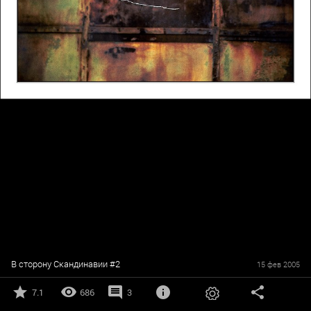
В сторону Скандинавии #2
15 фев 2005
7.1
686
3