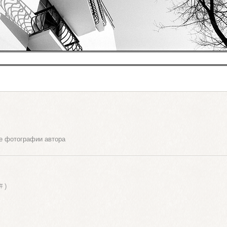
е фотографии автора
#
)