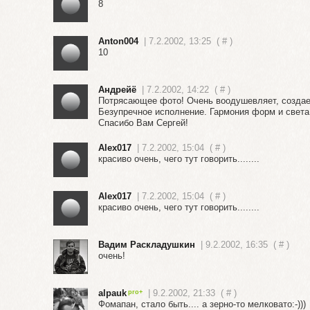
8
Anton004
| 7.2.2002, 13:25
(
#
)
10
Андрейё
| 7.2.2002, 14:22
(
#
)
Потрясающее фото! Очень воодушевляет, создае
Безупречное исполнение. Гармония форм и света 
Спасибо Вам Сергей!
Alex017
| 7.2.2002, 15:04
(
#
)
красиво очень, чего тут говорить........
Alex017
| 7.2.2002, 15:04
(
#
)
красиво очень, чего тут говорить........
Вадим Раскладушкин
| 9.2.2002, 16:35
(
#
)
очень!
alpauk
| 9.2.2002, 21:33
(
#
)
Фомапан, стало быть.... а зерно-то мелковато:-)))