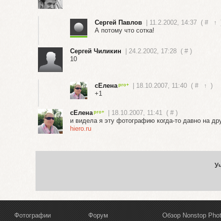
Сергей Павлов
| 11.2.2002, 14:37
(
#
↑
А потому что сотка!
Сергей Чиликин
| 24.2.2002, 17:28
(
#
)
10
сЕлена
| 18.10.2007, 11:40
(
#
↑
)
+1
сЕлена
| 18.10.2007, 11:41
(
#
)
и видела я эту фотографию когда-то давно на дру
hiero.ru
У
Фотографии
Форум
Обзор Nonstop Pho