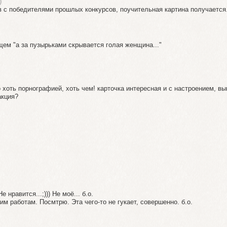
)
 с победителями прошлых конкурсов, поучительная картина получается.
щем "а за пузырьками скрывается голая женщина..."
о хоть порнографией, хоть чем! карточка интересная и с настроением, в
акция?
 нравится...;))) Не моё... б.о.
м работам. Посмтрю. Эта чего-то не гукает, совершенно. б.о.