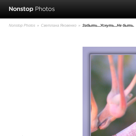
Nonstop Photos
»
Светлана Яковенко
»
Забыть...Уснуть...Не быть.