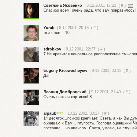
Светлана Яковенко
| 8.12.2001, 17:21
(
#
)
Спасибо всем, очень рада, что вам понравилось!
Yurab
| 8.12.2001, 20:16
(
#
)
Без слов... 10.
sdrobkov
| 8.12.2001, 22:37
(
#
)
7.Не нравится ценральное расположение смыслов
Eugeny Kreewosheyew
| 9.12.2001, 00:11
(
#
)
Да!
Леонид Домбровский
| 9.12.2001, 21:49
(
#
)
Очень нежная картинка! 8.
alpauk
| 10.12.2001, 00:27
(
#
)
14 десяток...психоз крепчает. Света, а как Вы ду
обращаю к Вам... глупость. Господа оценщики! Че
поставил... но авансом. Света, умояю, не слушай