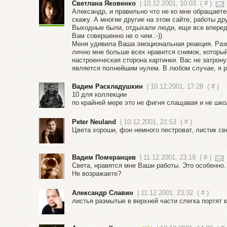
Светлана Яковенко
| 10.12.2001, 10:03
(
#
)
Александр, и правильно что не ко мне обращаетес
скажу. А многие другие на этом сайте, работы д
Выходные были, отдыхали люди, еще все впереди
Вам совершенно не о чем.:-))
Меня удивила Ваша эмоциональная реакция. Разв
лично мне больше всех нравится снимок, который 
настроенческая сторона картинки. Вас не затрону
является полнейшим нулем. В любом случае, я рад
Вадим Раскладушкин
| 10.12.2001, 17:28
(
#
)
10 для коллекции
по крайней мере это не фигня слащавая и не шк
Peter Neuland
| 10.12.2001, 21:53
(
#
)
Цвета хороши, фон немного пестроват, листик све
Вадим Померанцев
| 11.12.2001, 23:19
(
#
)
Света, нравятся мне Ваши работы. Это особенно.
Не возражаете?
Александр Славин
| 11.12.2001, 23:32
(
#
)
листья размытые в верхней части слегка портят к