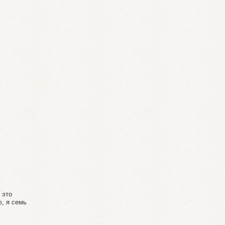
 это
ю, я семь