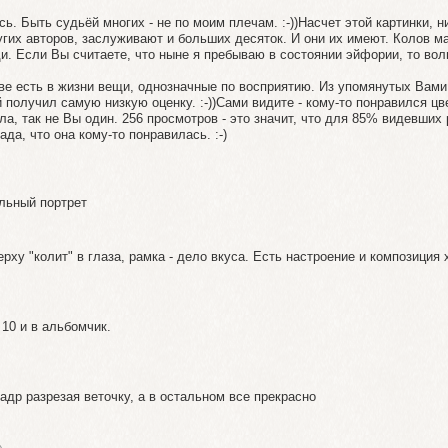
ь. Быть судьёй многих - не по моим плечам. :-))Насчет этой картинки, н
ругих авторов, заслуживают и больших десяток. И они их имеют. Колов м
. Если Вы считаете, что ныне я пребываю в состоянии эйфории, то вол
е есть в жизни вещи, однозначные по восприятию. Из упомянутых Вами
получил самую низкую оценку. :-))Сами видите - кому-то понравился цве
ла, так не Вы один. 256 просмотров - это значит, что для 85% видевших 
а, что она кому-то понравилась. :-)
ольный портрет
рху "колит" в глаза, рамка - дело вкуса. Есть настроение и композиция 
 10 и в альбомчик.
адр разрезая веточку, а в остальном все прекрасно