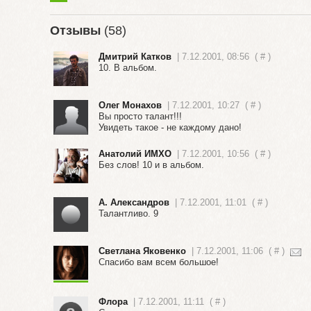
Отзывы
(58)
Дмитрий Катков
| 7.12.2001, 08:56
(
#
)
10. В альбом.
Олег Монахов
| 7.12.2001, 10:27
(
#
)
Вы просто талант!!!
Увидеть такое - не каждому дано!
Анатолий ИМХО
| 7.12.2001, 10:56
(
#
)
Без слов! 10 и в альбом.
А. Александров
| 7.12.2001, 11:01
(
#
)
Талантливо. 9
Светлана Яковенко
| 7.12.2001, 11:06
(
#
)
Спасибо вам всем большое!
Флора
| 7.12.2001, 11:11
(
#
)