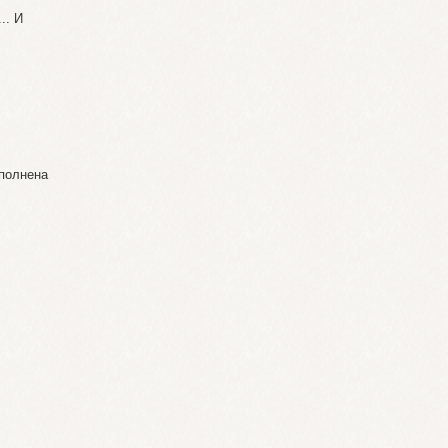
.. И
ыполнена