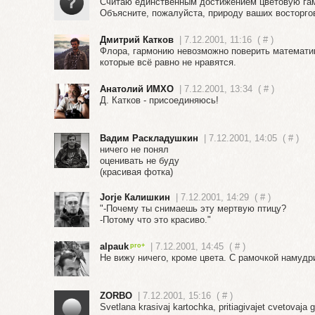
Считаю единственным достижением цветовую гамм
Объясните, пожалуйста, природу ваших восторго
Дмитрий Катков
| 7.12.2001, 11:16
(
#
)
Флора, гармонию невозможно поверить математико
которые всё равно не нравятся.
Анатолий ИМХО
| 7.12.2001, 13:34
(
#
)
Д. Катков - присоединяюсь!
Вадим Раскладушкин
| 7.12.2001, 14:05
(
#
)
ничего не понял
оценивать не буду
(красивая фотка)
Jorje Калишкин
| 7.12.2001, 14:29
(
#
)
"-Почему ты снимаешь эту мертвую птицу?
-Потому что это красиво."
alpauk
| 7.12.2001, 14:45
(
#
)
Не вижу ничего, кроме цвета. С рамочкой намудри
ZORBO
| 7.12.2001, 15:16
(
#
)
Svetlana krasivaj kartochka, pritiagivajet cvetovaja 