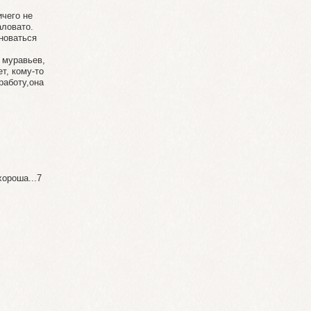
ичего не
аловато.
новаться
 муравьев,
т, кому-то
работу,она
хороша...7