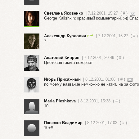
Светлана Яковенко
| 7.12.2001, 15:27
(
#
)
George Kalishkin: красивый комментарий. :-)) Спас
Александр Курлович
| 7.12.2001, 15:27
(
#
)
7
Анатолий Киврин
| 7.12.2001, 20:49
(
#
)
Цветовая гамма покоряет.
Игорь Присяжный
| 8.12.2001, 01:06
(
#
)
по моему название немножко не катит, на за фото
Maria Pleshkova
| 8.12.2001, 15:38
(
#
)
10
Павелко Владимир
| 8.12.2001, 17:03
(
#
)
10+!!!