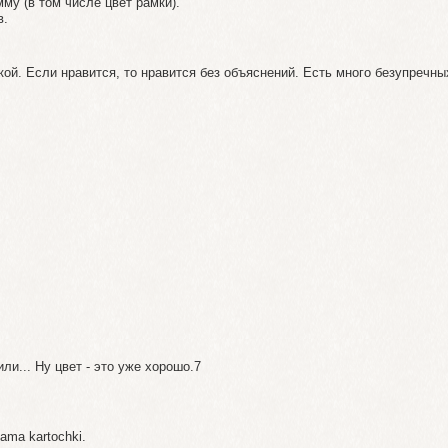
у (в том числе цвет рамки).
в.
й. Если нравится, то нравится без объяснений. Есть много безупречных
ли... Ну цвет - это уже хорошо.7
gama kartochki.