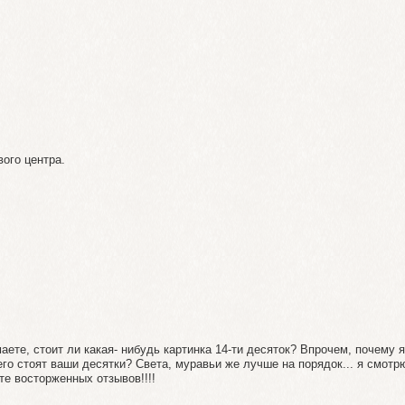
ого центра.
маете, стоит ли какая- нибудь картинка 14-ти десяток? Впрочем, почему я
го стоят ваши десятки? Света, муравьи же лучше на порядок... я смотр
те восторженных отзывов!!!!