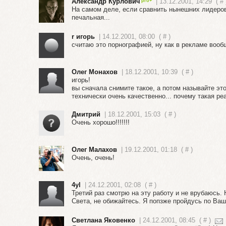
Александр Курлович
| 13.12.2001, 14:29
(
#
На самом деле, если сравнить нынешних лидеров
печальная...
r игорь
| 14.12.2001, 08:00
(
#
)
считаю это порнографией, ну как в рекламе вооб
Олег Монахов
| 18.12.2001, 10:39
(
#
)
игорь!
вы сначала снимите такое, а потом называйте эт
технически очень качественно... почему такая ре
Дмитрий
| 18.12.2001, 15:03
(
#
)
Очень хорошо!!!!!!!
Олег Малахов
| 19.12.2001, 01:18
(
#
)
Очень, очень!
4yl
| 24.12.2001, 02:08
(
#
)
Третий раз смотрю на эту работу и не врубаюсь. Не
Света, не обижайтесь. Я попзже пройдусь по Ваши
Светлана Яковенко
| 24.12.2001, 08:45
(
#
)