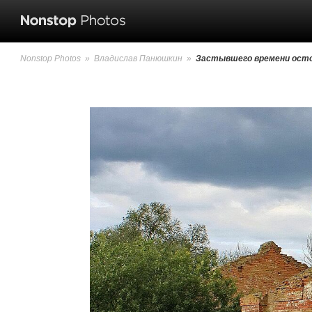
Nonstop Photos
»
Владислав Панюшкин
»
Застывшего времени осто