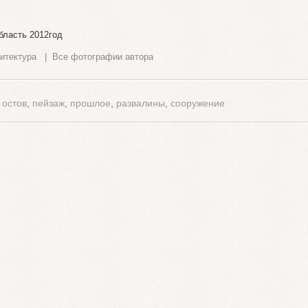
бласть 2012год
итектура
|
Все фотографии автора
,
остов
,
пейзаж
,
прошлое
,
развалины
,
сооружение