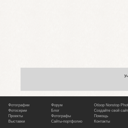
У
Фотографии
Форум
Обзор Nonstop Pho
Фотосерии
Блог
Создайте свой сай
Проекты
Фотографы
Помощь
Выставки
Сайты-портфолио
Контакты