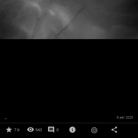
,,
8 авг 2025
7.6
543
0