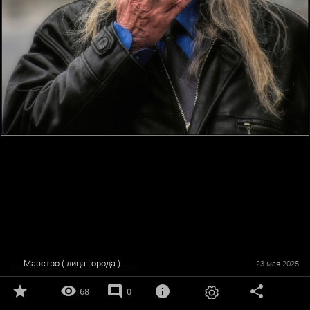
..... Маэстро ( лица города ) ......
23 мая 2025
68
0