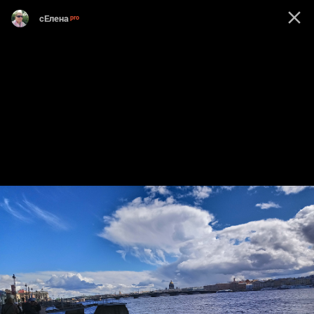
сЕлена