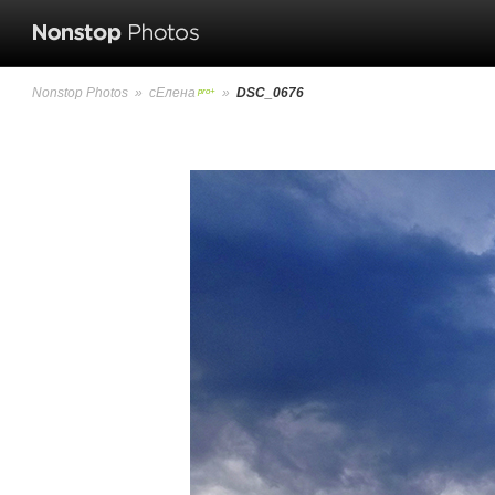
Nonstop Photos
»
сЕлена
»
DSC_0676