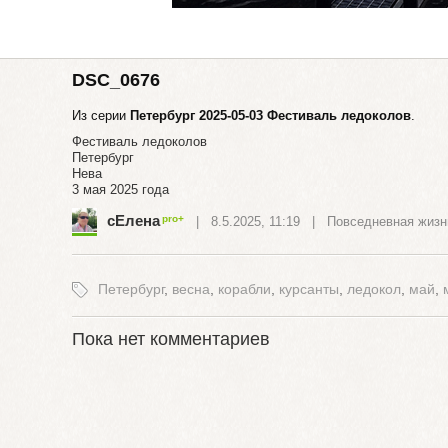
DSC_0676
Из серии
Петербург 2025-05-03 Фестиваль ледоколов
.
Фестиваль ледоколов
Петербург
Нева
3 мая 2025 года
сЕлена
| 8.5.2025, 11:19 |
Повседневная жизн
Петербург
,
весна
,
корабли
,
курсанты
,
ледокол
,
май
,
Пока нет комментариев