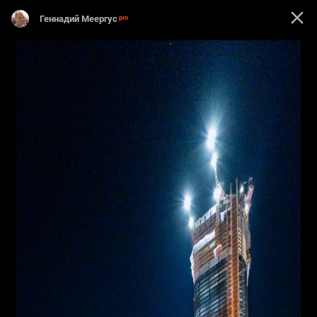
Геннадий Меергус