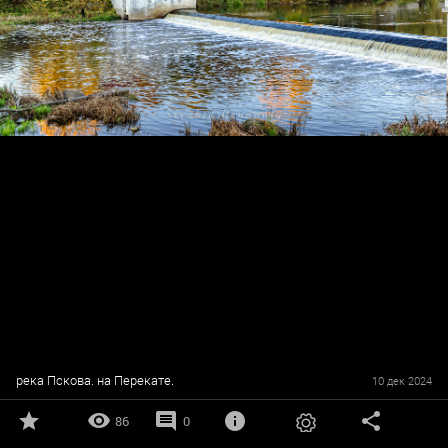
река Пскова. на Перекате.
10 дек 2024
86
0