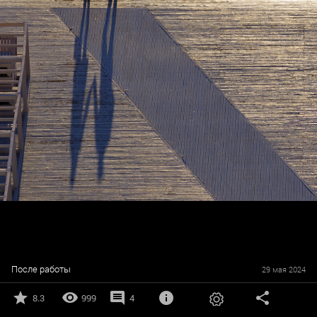
После работы
29 мая 2024
8.3
999
4