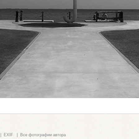
|
EXIF
|
Все фотографии автора