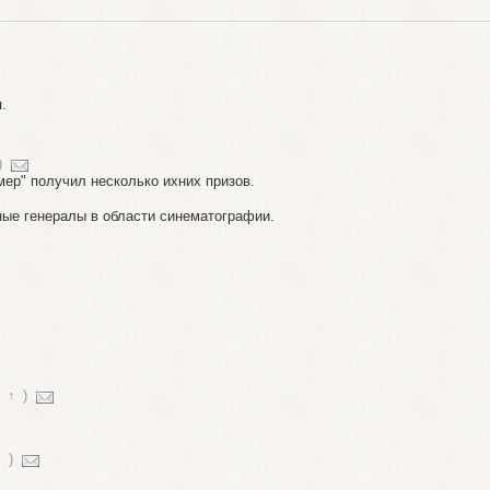
.
)
ер" получил несколько ихних призов.
тные генералы в области синематографии.
↑
)
↑
)