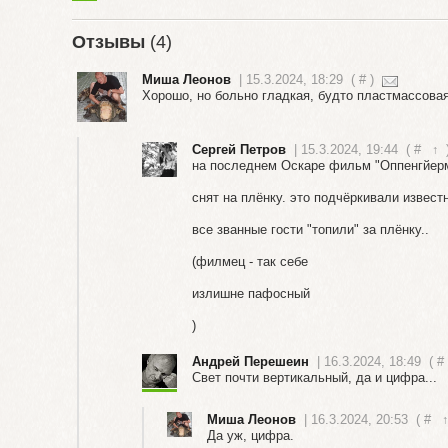
Отзывы
(4)
Миша Леонов
| 15.3.2024, 18:29
(
#
)
Хорошо, но больно гладкая, будто пластмассовая
Сергей Петров
| 15.3.2024, 19:44
(
#
↑
на последнем Оскаре фильм "Оппенгйерм
снят на плёнку. это подчёркивали извес
все званные гости "топили" за плёнку..
(филмец - так себе
излишне пафосный
)
Андрей Перешеин
| 16.3.2024, 18:49
(
#
Свет почти вертикальный, да и цифра...
Миша Леонов
| 16.3.2024, 20:53
(
#
Да уж, цифра.