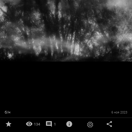
б/н
6 ноя 2023
134
1