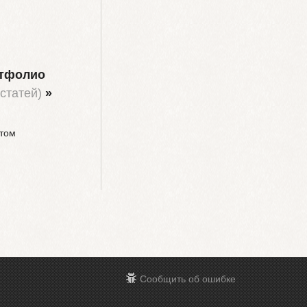
ртфолио
 статей)
»
йтом
Сообщить об ошибке