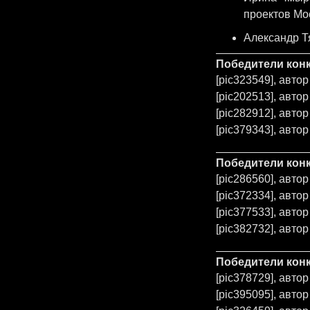
проектов Мо
Александр Т
Победители конк
[pic323549], авт
[pic202513], авто
[pic282912], авт
[pic379343], авт
Победители конк
[pic286560], автор
[pic372334], авт
[pic377533], автор 
[pic382732], авт
Победители конк
[pic378729], авто
[pic395095], авто