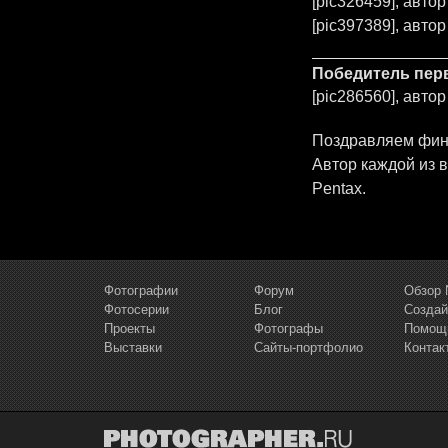
[pic326459], автор
[pic397389], авто
Победитель перв
[pic286560], автор
Поздравляем фина
Автор каждой из 
Pentax.
Фотографии
Форум
Обзор 
Фотосерии
Блог
Создай
Проекты
Фотографы
Помощ
Выставки
Сайты-портфолио
Контак