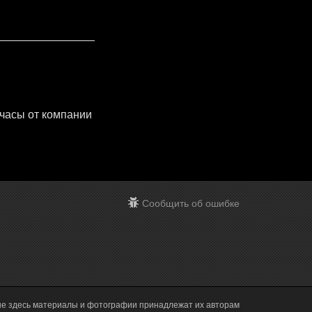
 часы от компании
Сообщить об ошибке
ые здесь материалы и фотографии принадлежат их авторам
Execution time 0.005392 sec