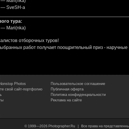
 — Mari(nka)
р — SveSH-a
ого тура:
 — Mari(nka)
листов отборочных туров!
выбранных работ получает поощрительный приз - наручные
Nonstop Photos
Пользовательское соглашение
те свой сайт-портфолио
Публичная оферта
ь
Политика конфиденциальности
ты
Реклама на сайте
© 1999—2026 Photographer.Ru | Все права на представленн