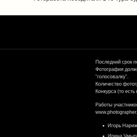
Последний срок по
Фотография должн
"голосовалку".
Количество фотог
Конкурса (то есть
Работы участнико
www.photographer.
Игорь Нариж
Ирина Чмыре