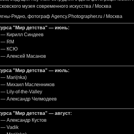
сковского музея современного искусства / Москва
ягны-Рядно, фотограф Agency.Photographer.ru / Москва
урса "Мир детства" — июнь:
ор — Кирилл Синдеев
р — RM
ор — КСЮ
ор — Алексей Масанов
урса "Мир детства" — июль:
 — Mari(nka)
ор — Михаил Масленников
— Lily-of-the-Valley
ор — Александр Челмодеев
урса "Мир детства" — август:
р — Александр Кустов
р — Vadik