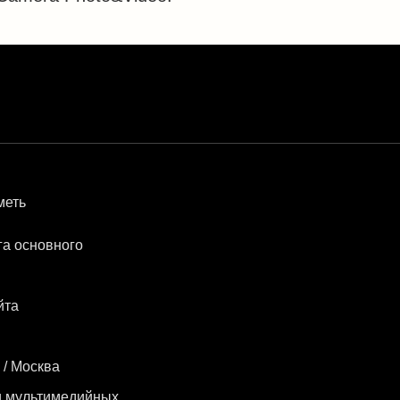
меть
га основного
йта
 / Москва
и мультимедийных