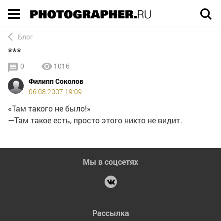
Execution time 0.004416 sec
Блог
***
0
1016
Филипп Соколов
06.08.2007 19:09
«Там такого не было!»
—Там такое есть, просто этого никто не видит.
Мы в соцсетях
Рассылка