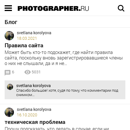
Execution time 0.044889 sec
Блог
svetlana korolyova
18.03.2021
Правила сайта
Может быть кто-то подскажет, где найти правила
сайта, поскольку вновь зарегистрировавшиеся члены
о них не слышали, да и я не…
6
5031
svetlana korolyova
Спасибо большое! хотя, судя по тому, что комментарии под
снимком…
svetlana korolyova
16.10.2020
техническая проблема
Прошу подсказать, что делать в случае, если ни