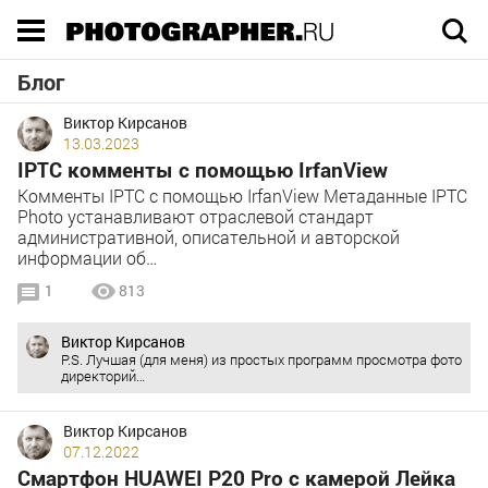
Execution time 0.025872 sec
Блог
Виктор Кирсанов
13.03.2023
IPTC комменты с помощью IrfanView
Комменты IPTC с помощью IrfanView Метаданные IPTC
Photo устанавливают отраслевой стандарт
административной, описательной и авторской
информации об…
1
813
Виктор Кирсанов
P.S. Лучшая (для меня) из простых программ просмотра фото
директорий…
Виктор Кирсанов
07.12.2022
Смартфон HUAWEI P20 Pro с камерой Лейка