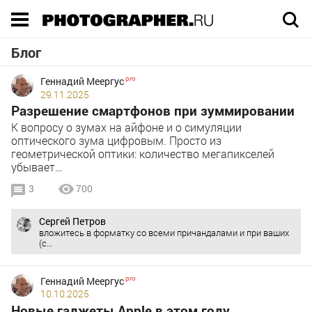
Execution time 0.012403 sec
Блог
Геннадий Меергус
29.11.2025
Разрешение смартфонов при зуммировании
К вопросу о зумах на айфоне и о симуляции
оптического зума цифровым. Просто из
геометрической оптики: количество мегапикселей
убывает…
3
700
Сергей Петров
вложитесь в форматку со всеми причандалами и при ваших
(с…
Геннадий Меергус
10.10.2025
Новые гаджеты Apple в этом году