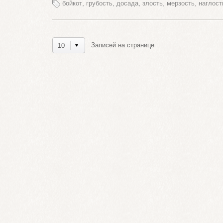
,
,
,
,
,
бойкот
грубость
досада
злость
мерзость
наглост
Записей на странице
10