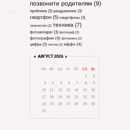
6
позвоните родителям (9)
проблема (3)
раздражение (3)
смартфон (5)
смартфоны (3)
техника (7)
творчество (2)
фотоаппарат (3)
фотограф (2)
фотография (4)
фотокнига (2)
яффо (4)
цифра (3)
чистка (2)
АВГУСТ 2026
Пн
Вт
Ср
Чт
Пт
Сб
Вс
1
2
3
4
5
6
7
8
9
10
11
12
13
14
15
16
17
18
19
20
21
22
23
24
25
26
27
28
29
30
31