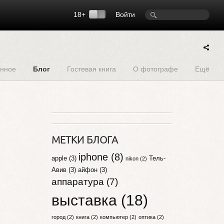
18+
Войти
нное
Блог
Гостевая книга
О фотографе
Ещё
МЕТКИ БЛОГА
iphone (8)
apple (3)
Тель-
nikon (2)
Авив (3)
айфон (3)
аппаратура (7)
выставка (18)
город (2)
книга (2)
компьютер (2)
оптика (2)