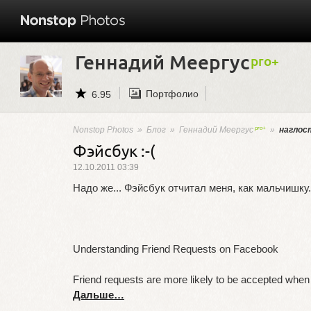
Геннадий Меергус
Портфолио
6.95
Nonstop Photos
»
Блог
»
Геннадий Меергус
»
наглос
Фэйсбук :-(
12.10.2011 03:39
Надо же... Фэйсбук отчитал меня, как мальчишку.
Understanding Friend Requests on Facebook
Friend requests are more likely to be accepted whe
Дальше…