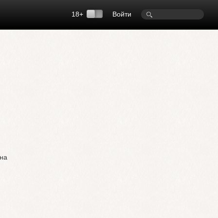
18+
Войти
ана