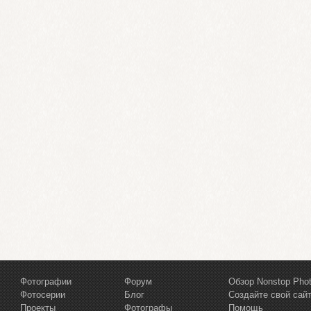
Фотографии
Форум
Обзор Nonstop Pho
Фотосерии
Блог
Создайте свой сай
Проекты
Фотографы
Помощь