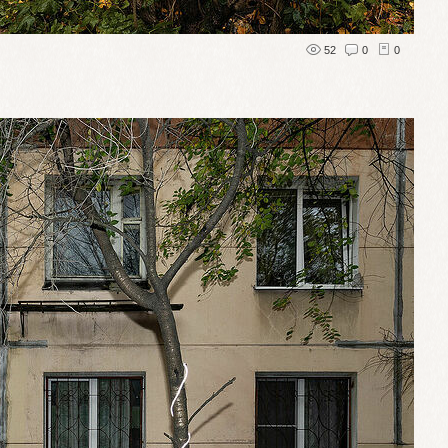
52
0
0