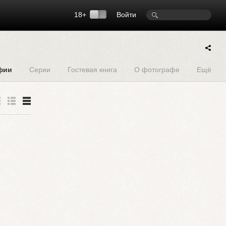
18+
Войти
фии
Серии
Гостевая книга
О фотографе
Ещё