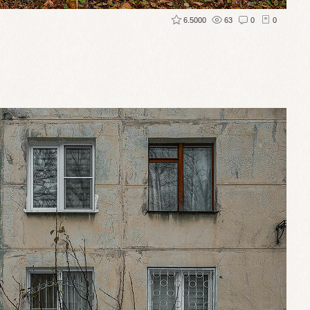
6.5000
63
0
0