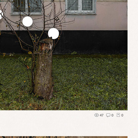
47
0
0