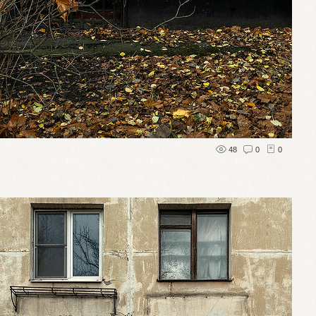
48
0
0