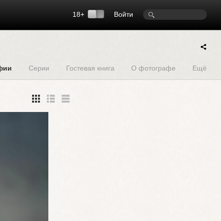
18+
Войти
фии
Серии
Гостевая книга
О фотографе
Ещё