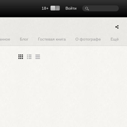
18+
Войти
анное
Блог
Гостевая книга
О фотографе
Ещё