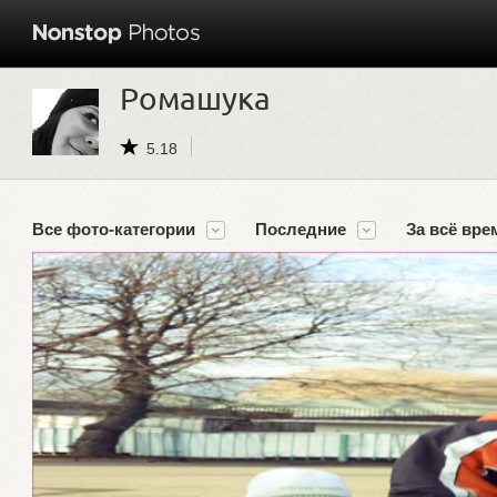
Ромашука
5.18
Все фото-категории
Последние
За всё вре