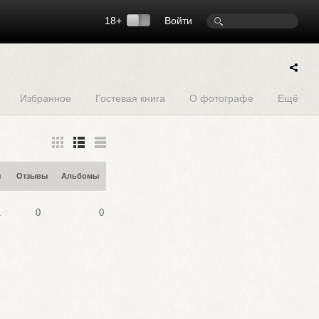
18+
Войти
Избранное
Гостевая книга
О фотографе
Ещё
ы
Отзывы
Альбомы
1
0
0