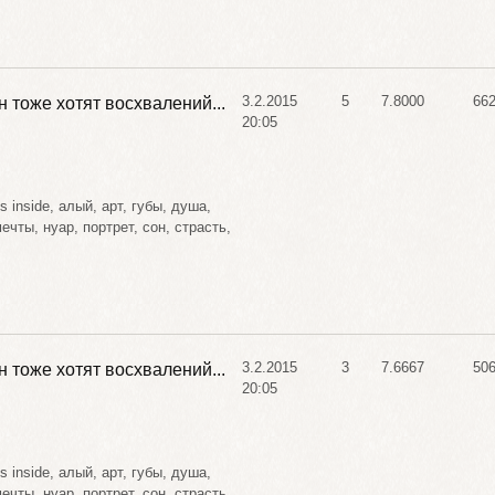
3.2.2015
5
7.8000
66
н тоже хотят восхвалений...
20:05
s inside
,
алый
,
арт
,
губы
,
душа
,
мечты
,
нуар
,
портрет
,
сон
,
страсть
,
3.2.2015
3
7.6667
50
н тоже хотят восхвалений...
20:05
s inside
,
алый
,
арт
,
губы
,
душа
,
мечты
,
нуар
,
портрет
,
сон
,
страсть
,