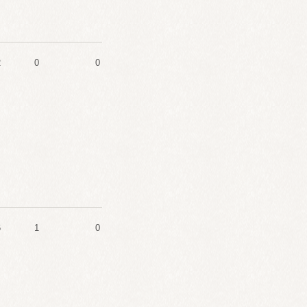
2
0
0
6
1
0