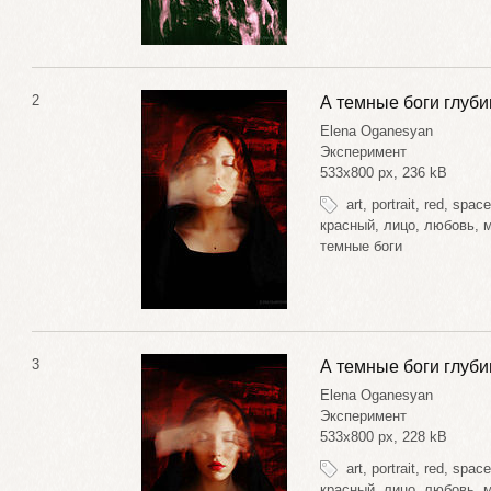
2
А темные боги глуби
Elena Oganesyan
Эксперимент
533x800 px, 236 kB
art
,
portrait
,
red
,
space
красный
,
лицо
,
любовь
,
темные боги
3
А темные боги глуби
Elena Oganesyan
Эксперимент
533x800 px, 228 kB
art
,
portrait
,
red
,
space
красный
,
лицо
,
любовь
,