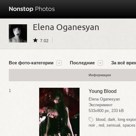
Elena Oganesyan
7.02
Все фото-категории
Последние
За всё вре
Информация
1
Young Blood
Elena Oganesyan
Эксперимент
533x800 px, 233 kB
blood
,
dark
,
long expo
noir
,
red
,
sensual
,
spaces 