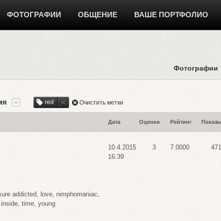
ФОТОГРАФИИ
ОБЩЕНИЕ
ВАШЕ ПОРТФОЛИО
Фотографии
мя
red
Очистить метки
Дата
Оценки
Рейтинг
Показ
10.4.2015
3
7.0000
47
16:39
sure addicted
,
love
,
nimphomaniac
,
inside
,
time
,
young